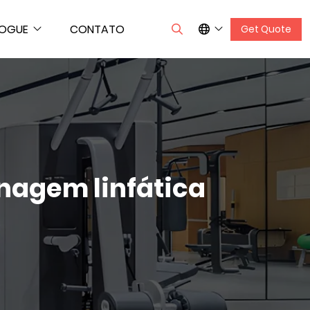
LOGUE
CONTATO
Get Quote
enagem linfática