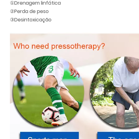
①Drenagem linfática
②Perda de peso
③Desintoxicação