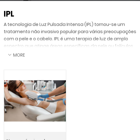
IPL
A tecnologia de Luz Pulsada Intensa (IPL) tornou-se um
tratamento não invasivo popular para várias preocupações
com a pele e o cabelo. IPL é uma terapia de luz de amplo
espectro que atinge áreas específicas da pele ou folículos
capilares, promovendo a rejuvenescimento e reduzindo o
MORE
crescimento indesejado de pelos.