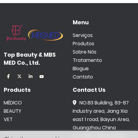
Menu
Serviços
Produtos
Sobre Nós
Top Beauty & MBS
Tratamento
MED Co., Ltd.
Blogue
Contato
Products
Contact Us
MÉDICO
NO.83 Building, 83-87
BEAUTY
Industry area, Jiang Xia
VET
east 1 road, Baiyun Area,
Guangzhou China
0086 -18602015159