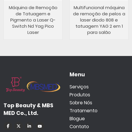
Máquina de Remoção
Multifuncional máquina
de Tatuagem e
de remoção de pelos a
Pigmento a Laser Q-
laser diodo 808 e
Switch Nd Yag Pico
tatuagem YAG 2 em 1
Laser
para salão
Menu
Serviços
Produtos
Sobre Nós
Top Beauty & MBS
Tratamento
MED Co., Ltd.
Blogue
Contato