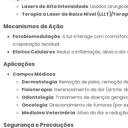
Lasers de Alta Intensidade
: Usados cirurgic
Terapia a Laser de Baixo Nível (LLLT)/Terap
Mecanismos de Ação
Fotobiomodulação
: A luz interage com cromófo
a reparação tecidual.
Efeitos Celulares
: Reduz a inflamação, alivia a do
Aplicações
Campos Médicos
:
Dermatologia
: Remoção de pelos, remoção de 
Fisioterapia
: Gerenciamento da dor (artrite, d
Odontologia
: Tratamento de doenças gengivai
Oncologia
: Direcionamento de tumores (por ex
Medicina Veterinária
: Alívio da dor e reduç
Segurança e Precauções