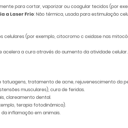
amente para cortar, vaporizar ou coagular tecidos (por ex
ia a Laser Frio
: Não térmica, usada para estimulação celu
ros celulares (por exemplo, citocromo c oxidase nas mit
r e acelera a cura através do aumento da atividade celular.
tatuagens, tratamento de acne, rejuvenescimento da pele 
istensões musculares), cura de feridas.
s, clareamento dental.
emplo, terapia fotodinâmica).
ão da inflamação em animais.