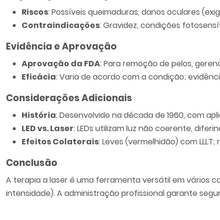
Riscos
: Possíveis queimaduras, danos oculares (exig
Contraindicações
: Gravidez, condições fotosensív
Evidência e Aprovação
Aprovação da FDA
: Para remoção de pelos, gere
Eficácia
: Varia de acordo com a condição; evidênc
Considerações Adicionais
História
: Desenvolvido na década de 1960, com ap
LED vs. Laser
: LEDs utilizam luz não coerente, dife
Efeitos Colaterais
: Leves (vermelhidão) com LLLT; r
Conclusão
A terapia a laser é uma ferramenta versátil em vários
intensidade). A administração profissional garante seg